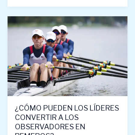
¿CÓMO
PUEDEN
LOS
LÍDERES
CONVERTIR
A
LOS
OBSERVADORES
EN
REMEROS?
¿CÓMO PUEDEN LOS LÍDERES
CONVERTIR A LOS
OBSERVADORES EN