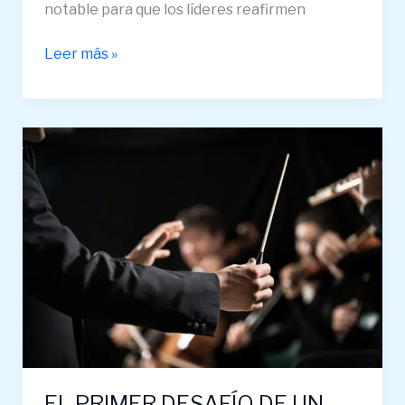
notable para que los líderes reafirmen
Leer más »
EL
PRIMER
DESAFÍO
DE
UN
LÍDER:
PASAR
DE
SOLISTA
A
DIRECTOR
EL PRIMER DESAFÍO DE UN