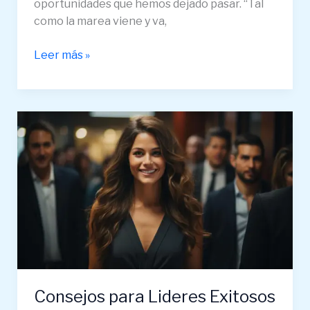
oportunidades que hemos dejado pasar. “Tal
como la marea viene y va,
Leer más »
Consejos
para
Lideres
Exitosos
–
Como
Tomar
Riesgos
sin
Arruinarse
Consejos para Lideres Exitosos