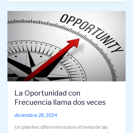
La
Oportunidad
con
Frecuencia
llama
dos
veces
La Oportunidad con
Frecuencia llama dos veces
diciembre 28, 2024
Un planteo diferente sobre el tema de las