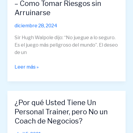
– Como Tomar Riesgos sin
Arruinarse
diciembre 28, 2024
Sir Hugh Walpole dijo: “No juegue a lo seguro.
Es el juego más peligroso del mundo”. El deseo
de un
Leer más »
¿Por qué Usted Tiene Un
¿Por
qué
Personal Trainer, pero No un
Usted
Coach de Negocios?
Tiene
Un