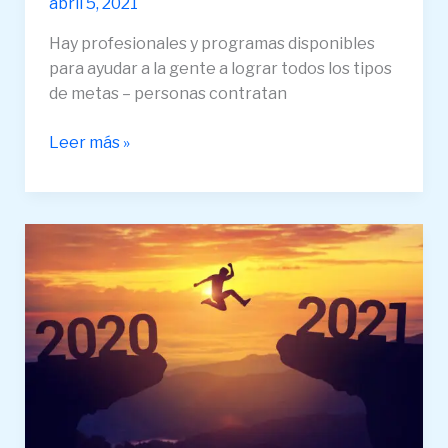
abril 5, 2021
Personal
Hay profesionales y programas disponibles
Trainer,
para ayudar a la gente a lograr todos los tipos
pero
de metas – personas contratan
No
un
Leer más »
Coach
de
Negocios?
CUATRO
LECCIONES
CLAVE
DE
LIDERAZGO
DE
2020
PARA
LLEVAR