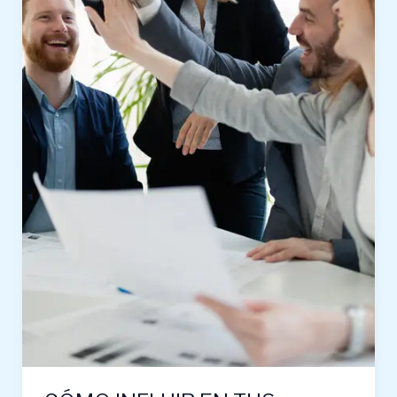
PERO
NO
AVANZO