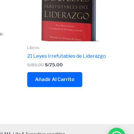
Libros
21 Leyes Irrefutables de Liderazgo
S/
85.00
S/
75.00
Añadir Al Carrito
6 MA. Life & Executive coaching