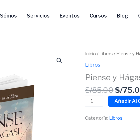
 Sómos
Servicios
Eventos
Cursos
Blog
El
Piense
Inicio
/
Libros
/ Piense y 
precio
y
Libros
origina
Hágase
Piense y Hága
era:
Rico
S/85.0
cantidad
S/
85.00
S/
75.
Añadir Al 
Categoría:
Libros