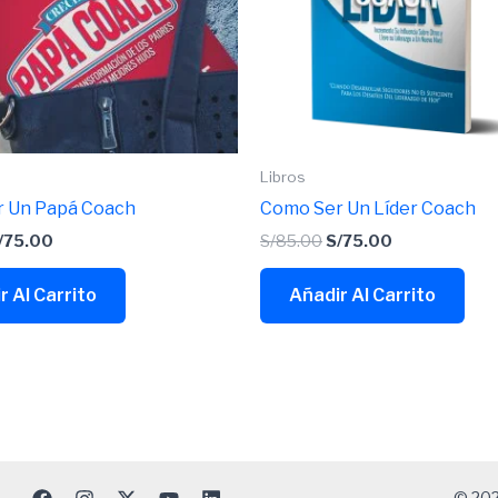
Libros
 Un Papá Coach
Como Ser Un Líder Coach
/
75.00
S/
85.00
S/
75.00
r Al Carrito
Añadir Al Carrito
© 202