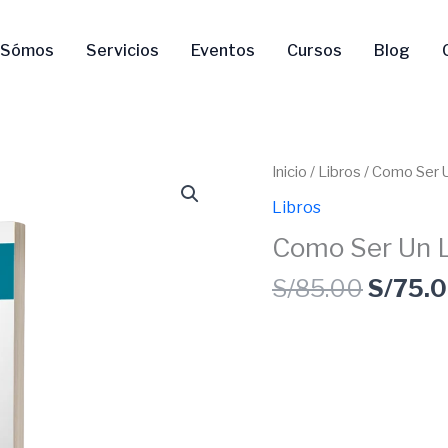
 Sómos
Servicios
Eventos
Cursos
Blog
El
Como
Inicio
/
Libros
/ Como Ser 
precio
Ser
Libros
origina
Un
Como Ser Un L
era:
Líder
S/85.0
Coach
S/
85.00
S/
75.
cantidad