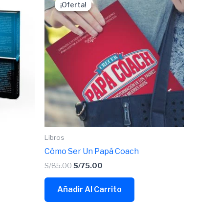
precio
precio
¡Oferta!
¡Oferta!
original
actual
era:
es:
S/85.00.
S/75.00.
Libros
Cómo Ser Un Papá Coach
S/
85.00
S/
75.00
Añadir Al Carrito