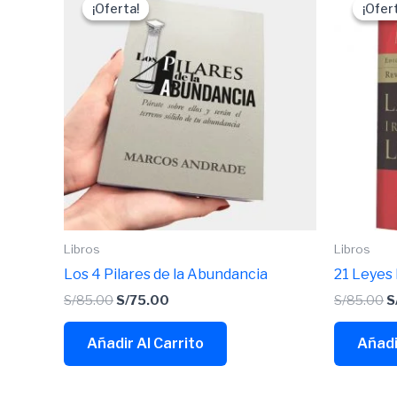
precio
precio
p
¡Oferta!
¡Oferta!
¡Ofer
¡Ofer
original
actual
o
era:
es:
e
S/85.00.
S/75.00.
S
Libros
Libros
Los 4 Pilares de la Abundancia
21 Leyes 
S/
85.00
S/
75.00
S/
85.00
S
Añadir Al Carrito
Añadi