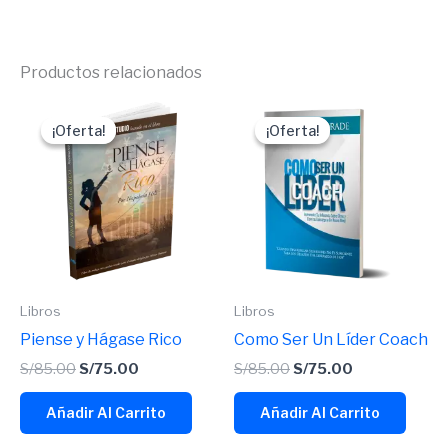
Productos relacionados
El
El
El
El
precio
precio
precio
precio
¡Oferta!
¡Oferta!
¡Oferta!
¡Oferta!
original
actual
original
actual
era:
es:
era:
es:
S/85.00.
S/75.00.
S/85.00.
S/75.00.
Libros
Libros
Piense y Hágase Rico
Como Ser Un Líder Coach
S/
85.00
S/
75.00
S/
85.00
S/
75.00
Añadir Al Carrito
Añadir Al Carrito