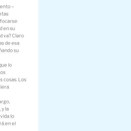
mento –
etas
nfocarse
ed en su
d va? Claro
as de esa
eñando su
que lo
Los
as cosas. Los
uiera
argo,
 y la
vida lo
rá en el