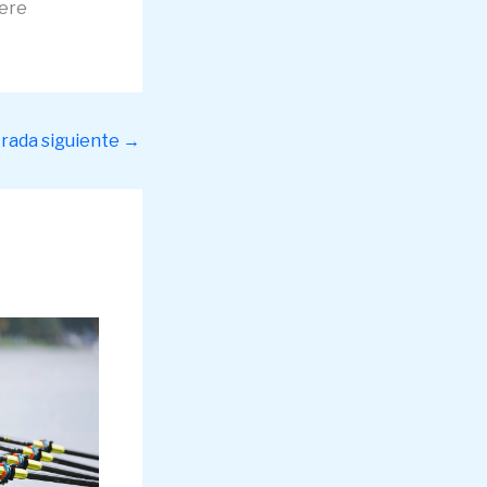
iere
rada siguiente
→