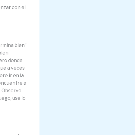
nzar con el
ermina bien”
bien
mero donde
que a veces
re ir en la
 encuentre a
d. Observe
uego, use lo