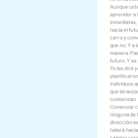
Aunque uste
aprender a i
inmediatas,
hacia el fut
carro y com
que no. Y a 
manera. Pas
futuro. Y s
Yo les diré 
planificaro
individuos q
que alcanzan
comienzan.
Comenzar con
ninguna de l
dirección es
halará hacia
camino corr