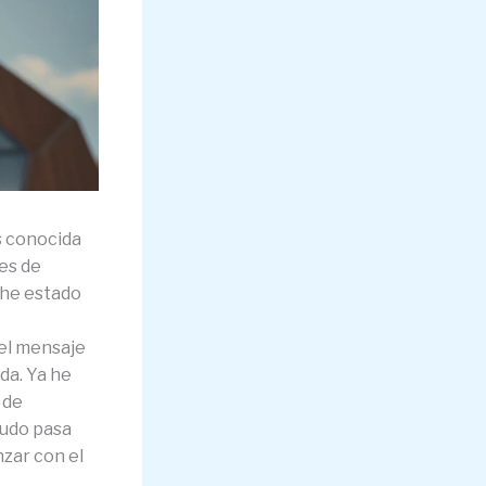
s conocida
es de
 he estado
 el mensaje
da. Ya he
 de
nudo pasa
zar con el