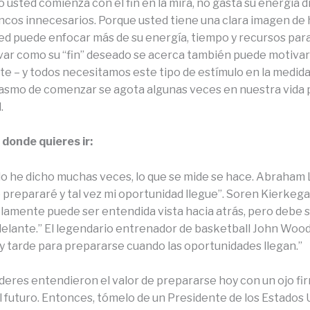
 usted comienza con el fin en la mira, no gasta su energía 
ancos innecesarios. Porque usted tiene una clara imagen de
ted puede enfocar más de su energía, tiempo y recursos para l
ar como su “fin” deseado se acerca también puede motivarl
te – y todos necesitamos este tipo de estímulo en la medida
asmo de comenzar se agota algunas veces en nuestra vida 
.
a donde quieres ir:
o he dicho muchas veces, lo que se mide se hace. Abraham L
 prepararé y tal vez mi oportunidad llegue”. Soren Kierkegaa
olamente puede ser entendida vista hacia atrás, pero debe s
delante.” El legendario entrenador de basketball John Woo
y tarde para prepararse cuando las oportunidades llegan.”
líderes entendieron el valor de prepararse hoy con un ojo 
l futuro. Entonces, tómelo de un Presidente de los Estados 