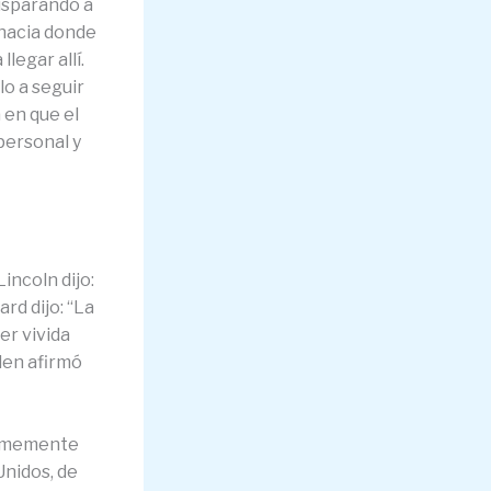
disparando a
 hacia donde
legar allí.
o a seguir
 en que el
personal y
incoln dijo:
rd dijo: “La
er vivida
den afirmó
firmemente
Unidos, de