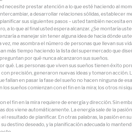
d necesite prestar atención a lo que esté haciendo al mo
ntercambiar, a desarrollar relaciones sólidas, establecer m
 planificar sus siguientes pasos – usted también necesita e
uro, a lo que al final usted espera alcanzar. ¿Se montaría ust
enzaría a manejar sin tener alguna idea de hacia dónde uste
la vez, me asombra el número de personas que llevan sus vid
an más tiempo haciendo la lista del supermercado que dis
e preguntan por qué nunca alcanzaron sus sueños.
por qué. Las personas que viven sus sueños tienen éxito por
n con precisión, generaron nuevas ideas y tomaron acción. 
ue fallan en pasar la fase del sueño no hacen ninguna de es
 los sueños comienzan con el fin en la mira; los otros ni siq
 el fin en la mira requiere de energía y dirección. Sin emb
as dos viene automáticamente. La energía sale de la pasión,
 el resultado de planificar. En otras palabras, la pasión en su 
 su destino deseado, y la planificación adecuada lo mantend
ecto.