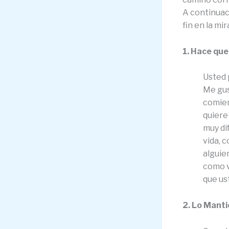
A continuac
fin en la mir
1. Hace que
Usted 
Me gus
comien
quiere
muy dif
vida, 
alguie
como v
que us
2. Lo Manti