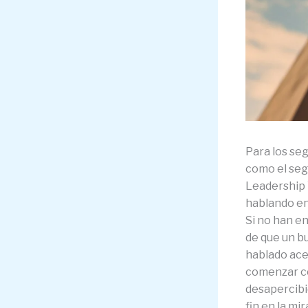
Para los se
como el seg
Leadership 
hablando en 
Si no han e
de que un bu
hablado ace
comenzar co
desapercibi
fin en la mir