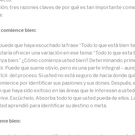
ión, tres razones claves de por qué es tan importante come
a:
 comience bien:
puede que haya escuchado la frase “Todo lo que está bien t
taría ofrecer una variación en ese tema: “Todo lo que esta 
za bien.” ¿Cómo comienza usted bien? Determinando pri
 ir. Puede que suene obvio, pero es una parte integral – aun
ícil- del proceso. Si usted no está seguro de hacia donde quie
comience por identificar sus pasiones y sus dones. Después,
n que haya sido exitoso en las áreas que le interesan a uste
ive. Escúchelo. Absorba todo lo que usted pueda de ellos. L
ted aprendió para identificar su destino o meta.
ene bien: