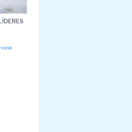
LÍDERES
rsonal
,