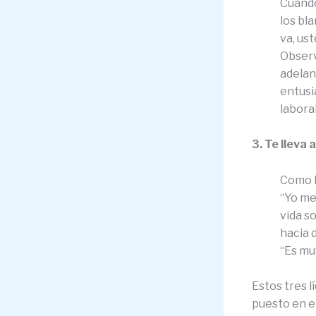
Cuando
los bl
va, us
Observ
adelan
entusi
laboral
3. Te lleva 
Como l
“Yo me
vida s
hacia 
“Es mu
Estos tres 
puesto en e