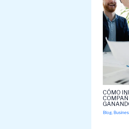
CÓMO IN
COMPAÑE
GANANDO
Blog
,
Busine