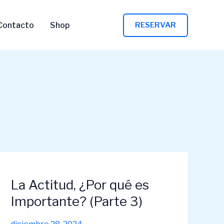
Contacto
Shop
RESERVAR
La
Actitud,
La Actitud, ¿Por qué es
¿Por
qué
Importante? (Parte 3)
es
Importante?