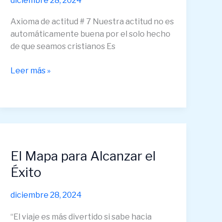
diciembre 28, 2024
(Parte
3)
Axioma de actitud # 7 Nuestra actitud no es
automáticamente buena por el solo hecho
de que seamos cristianos Es
Leer más »
El
Mapa
El Mapa para Alcanzar el
para
Alcanzar
Éxito
el
Éxito
diciembre 28, 2024
“El viaje es más divertido si sabe hacia