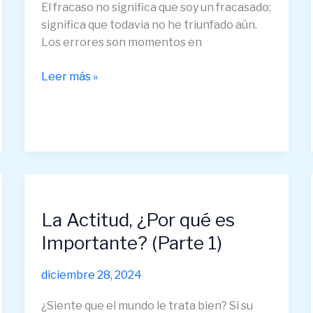
El fracaso no significa que soy un fracasado;
significa que todavia no he triunfado aún.
Los errores son momentos en
Leer más »
La
Actitud,
La Actitud, ¿Por qué es
¿Por
qué
Importante? (Parte 1)
es
Importante?
diciembre 28, 2024
(Parte
1)
¿Siente que el mundo le trata bien? Si su