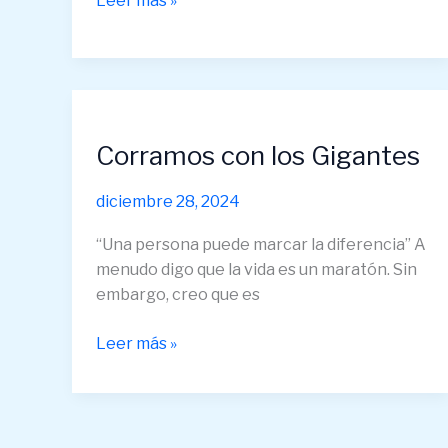
Leer más »
Corramos
con
Corramos con los Gigantes
los
Gigantes
diciembre 28, 2024
“Una persona puede marcar la diferencia” A
menudo digo que la vida es un maratón. Sin
embargo, creo que es
Leer más »