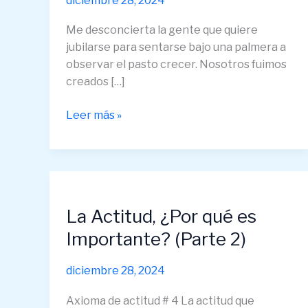
diciembre 28, 2024
Me desconcierta la gente que quiere
jubilarse para sentarse bajo una palmera a
observar el pasto crecer. Nosotros fuimos
creados […]
Leer más »
La
Actitud,
La Actitud, ¿Por qué es
¿Por
qué
Importante? (Parte 2)
es
Importante?
diciembre 28, 2024
(Parte
2)
Axioma de actitud # 4 La actitud que