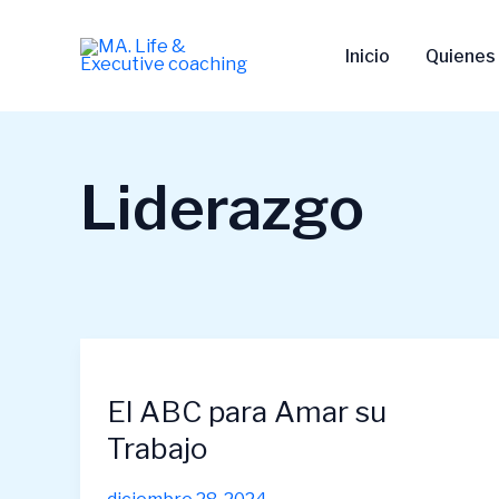
Ir
al
Inicio
Quienes
contenido
Liderazgo
El
ABC
El ABC para Amar su
para
Amar
Trabajo
su
Trabajo