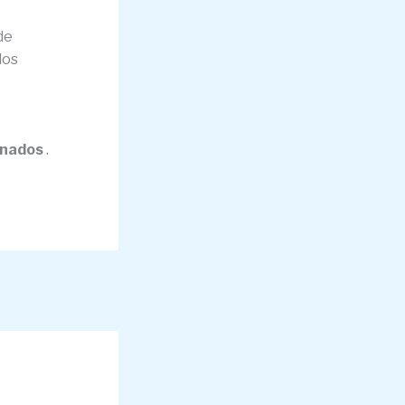
de
dos
anados
.