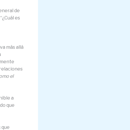
eneral de
 “¿Cuál es
va más allá
u
almente
 relaciones
como el
nible a
ado que
s que