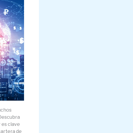
muchos
 Descubra
 es clave
cartera de