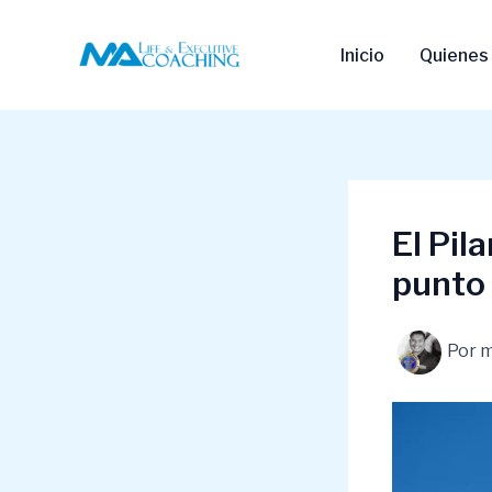
Ir
al
Inicio
Quienes
contenido
El Pil
punto 
Por
m