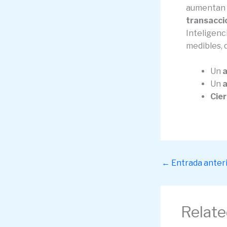
aumentan 
transaccio
Inteligenc
medibles, 
Un
a
Un
a
Cie
←
Entrada anter
Relate