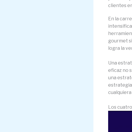
clientes e
En la carr
intensific
herramient
gourmet si
logra la v
Una estrat
eficaz no 
una estrat
estrategia
cualquiera
Los cuatro