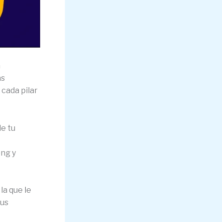
a
as
cada pilar
e tu
ng y
la que le
sus