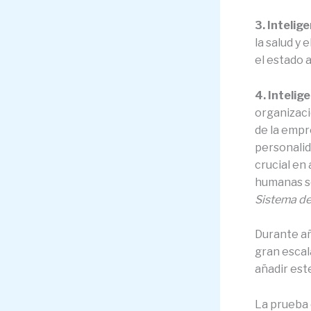
3. Intelig
la salud y
el estado 
4. Intelig
organizaci
de la empr
personalid
crucial en
humanas s
Sistema de
Durante añ
gran escal
añadir est
La prueba 