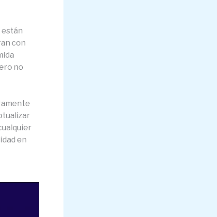
s están
ran con
mida
pero no
eramente
ptualizar
cualquier
lidad en