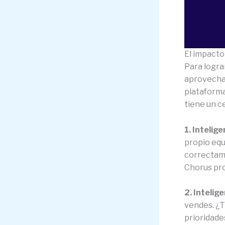
El impacto 
Para logra
aprovechar
plataforma
tiene un c
1. Intelig
propio equ
correctame
Chorus pro
2. Intelig
vendes. ¿T
prioridade