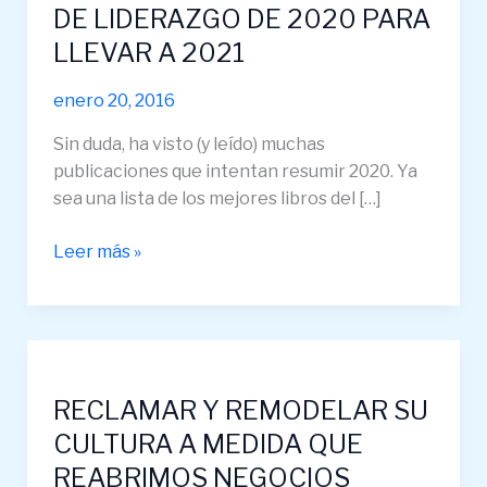
DE
DE LIDERAZGO DE 2020 PARA
LIDERAZGO
LLEVAR A 2021
DE
2020
enero 20, 2016
PARA
Sin duda, ha visto (y leído) muchas
LLEVAR
publicaciones que intentan resumir 2020. Ya
A
sea una lista de los mejores libros del […]
2021
Leer más »
RECLAMAR
Y
RECLAMAR Y REMODELAR SU
REMODELAR
SU
CULTURA A MEDIDA QUE
CULTURA
REABRIMOS NEGOCIOS