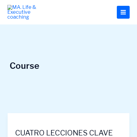
Ir
al
contenido
Course
CUATRO
LECCIONES
CUATRO LECCIONES CLAVE
CLAVE