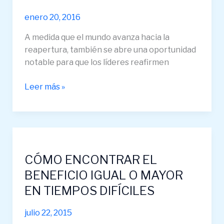
A
MEDIDA
enero 20, 2016
QUE
A medida que el mundo avanza hacia la
REABRIMOS
reapertura, también se abre una oportunidad
NEGOCIOS
notable para que los líderes reafirmen
Leer más »
CÓMO
ENCONTRAR
CÓMO ENCONTRAR EL
EL
BENEFICIO
BENEFICIO IGUAL O MAYOR
IGUAL
EN TIEMPOS DIFÍCILES
O
MAYOR
julio 22, 2015
EN