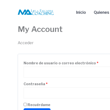
Ir
Obligatorio
Obliga
al
Inicio
Quienes
contenido
My Account
Acceder
Nombre de usuario o correo electrónico
*
Contraseña
*
Recuérdame