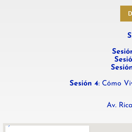
D
S
Sesió
Sesi
Sesió
Sesión 4
: Cómo Vi
Av. Ric