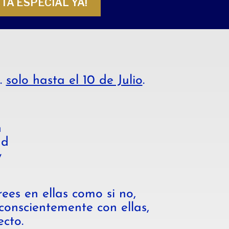
TA ESPECIAL YA!
.
solo hasta el 10 de Julio
.
n
ad
y
ees en ellas como si no,
conscientemente con ellas,
cto.