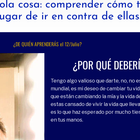
ola cosa: comprender cómo t
lugar de ir en contra de ellas
¿DE QUIÉN APRENDERÁS el 12/Julio?
¿POR QUÉ DEBER
Tengo algo valioso que darte, no, no 
mundial, es mi deseo de cambiar tu vid
que están cambiando la mía y la vida d
estas cansado de vivir la vida que lle
es lo que haz esperado por mucho tie
en tus manos.