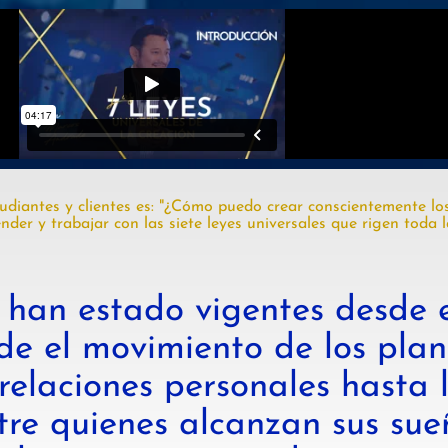
diantes y clientes es: "¿Cómo puedo crear conscientemente los
der y trabajar con las siete leyes universales que rigen toda l
 han estado vigentes desde e
de el movimiento de los plan
 relaciones personales hasta
ntre quienes alcanzan sus sue