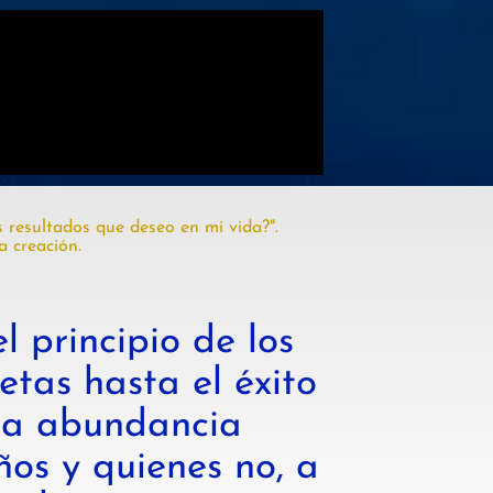
 resultados que deseo en mi vida?".
a creación.
l principio de los
etas hasta el éxito
 la abundancia
ños y quienes no, a