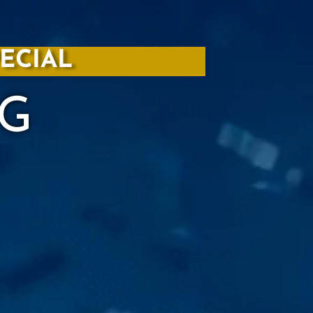
PECIAL
NG