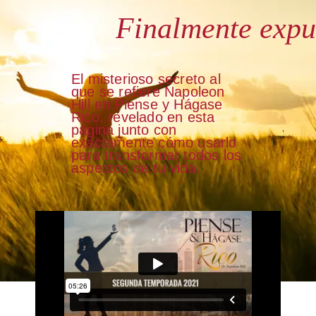
Finalmente expu
El misterioso secreto al
que se refiere Napoleon
Hill en Piense y Hágase
Rico, revelado en esta
página junto con
exactamente cómo usarlo
para transformar todos los
aspectos de tu vida.