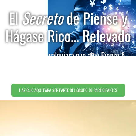
El
Secreto
de Piense y
Hágase Rico... Relevado
Esto es para cualquiera que ame Piense &
Hágase Rico pero que no haya descifrado el
código del éxito ...
HAZ CLIC AQUÍ PARA SER PARTE DEL GRUPO DE PARTICIPANTES