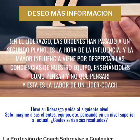
DESEO MÁS INFORMACIÓN
!EN EL LIDERAZGO, LAS ÓRDENES HAN PASADO A UN
SEGUNDO PLANO, ES LA HORA DE LA INFLUENCIA. Y LA
MAYOR INFLUENCIA VIENE POR DESPERTAR LAS
CONCIENCIAS DE NUESTRO EQUIPO, ENSEÑÁNDOLES
CÓMO PENSAR Y NO QUE PENSAR!
Y ESTA ES LA LABOR DE UN LÍDER-COACH
Lleve su liderazgo y vida al siguiente nivel.
Solo imagine a sus clientes, equipo, etc. pensando en un nivel superior
al actual. ¿Cuáles serían sus resultados?
La Profesión de Coach Sobrevive a Cualquier